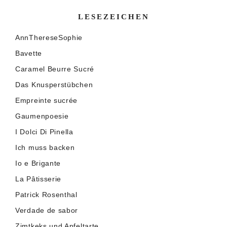
LESEZEICHEN
AnnThereseSophie
Bavette
Caramel Beurre Sucré
Das Knusperstübchen
Empreinte sucrée
Gaumenpoesie
I Dolci Di Pinella
Ich muss backen
Io e Brigante
La Pâtisserie
Patrick Rosenthal
Verdade de sabor
Zimtkeks und Apfeltarte