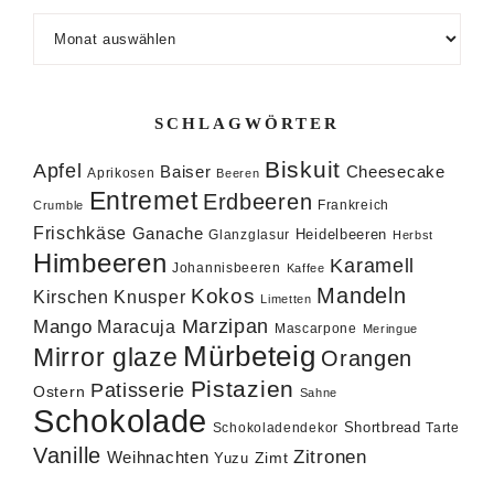
Archiv
SCHLAGWÖRTER
Biskuit
Apfel
Baiser
Cheesecake
Aprikosen
Beeren
Entremet
Erdbeeren
Frankreich
Crumble
Frischkäse
Ganache
Heidelbeeren
Glanzglasur
Herbst
Himbeeren
Karamell
Johannisbeeren
Kaffee
Mandeln
Kokos
Knusper
Kirschen
Limetten
Marzipan
Mango
Maracuja
Mascarpone
Meringue
Mürbeteig
Mirror glaze
Orangen
Pistazien
Patisserie
Ostern
Sahne
Schokolade
Shortbread
Schokoladendekor
Tarte
Vanille
Zitronen
Weihnachten
Zimt
Yuzu