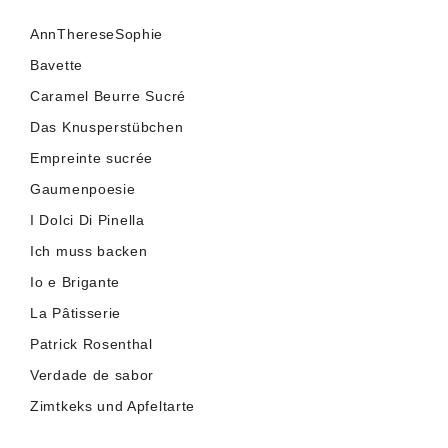
AnnThereseSophie
Bavette
Caramel Beurre Sucré
Das Knusperstübchen
Empreinte sucrée
Gaumenpoesie
I Dolci Di Pinella
Ich muss backen
Io e Brigante
La Pâtisserie
Patrick Rosenthal
Verdade de sabor
Zimtkeks und Apfeltarte