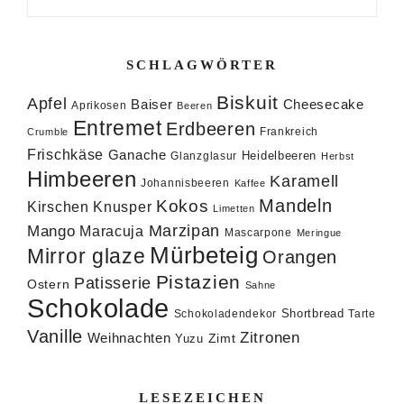
SCHLAGWÖRTER
Biskuit
Apfel
Baiser
Cheesecake
Aprikosen
Beeren
Entremet
Erdbeeren
Frankreich
Crumble
Frischkäse
Ganache
Heidelbeeren
Glanzglasur
Herbst
Himbeeren
Karamell
Johannisbeeren
Kaffee
Mandeln
Kokos
Knusper
Kirschen
Limetten
Marzipan
Mango
Maracuja
Mascarpone
Meringue
Mürbeteig
Mirror glaze
Orangen
Pistazien
Patisserie
Ostern
Sahne
Schokolade
Shortbread
Schokoladendekor
Tarte
Vanille
Zitronen
Weihnachten
Zimt
Yuzu
LESEZEICHEN