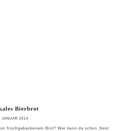
WEIHNACHTEN
GRUNDREZEPTE
kales Bierbrot
. JANUAR 2014
 von frischgebackenem Brot? Wer kann da schon ‚Nein‘