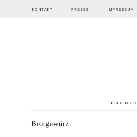
KONTAKT
PRESSE
IMPRESSUM
Zur
Zum
Zur
NAV
Hauptnavigation
Inhalt
Seitenspalte
springen
springen
springen
SOCIAL
ICONS
ÜBER MICH
Brotgewürz