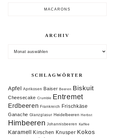
MACARONS
ARCHIV
Archiv
SCHLAGWÖRTER
Biskuit
Apfel
Baiser
Aprikosen
Beeren
Entremet
Cheesecake
Crumble
Erdbeeren
Frischkäse
Frankreich
Ganache
Heidelbeeren
Glanzglasur
Herbst
Himbeeren
Johannisbeeren
Kaffee
Kokos
Karamell
Knusper
Kirschen