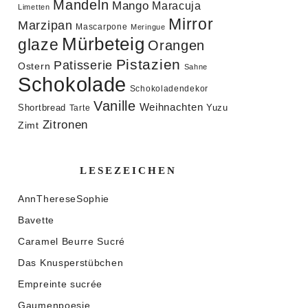
Mandeln
Mango
Maracuja
Limetten
Mirror
Marzipan
Mascarpone
Meringue
Mürbeteig
glaze
Orangen
Pistazien
Patisserie
Ostern
Sahne
Schokolade
Schokoladendekor
Vanille
Weihnachten
Shortbread
Yuzu
Tarte
Zitronen
Zimt
LESEZEICHEN
AnnThereseSophie
Bavette
Caramel Beurre Sucré
Das Knusperstübchen
Empreinte sucrée
Gaumenpoesie