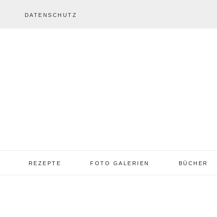
DATENSCHUTZ
REZEPTE
FOTO GALERIEN
BÜCHER
REZEPTE VON A – Z
REZEPTE GALERIE
2013 – 2017
TORTEN