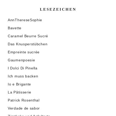
LESEZEICHEN
AnnThereseSophie
Bavette
Caramel Beurre Sucré
Das Knusperstübchen
Empreinte sucrée
Gaumenpoesie
I Dolci Di Pinella
Ich muss backen
Io e Brigante
La Pâtisserie
Patrick Rosenthal
Verdade de sabor