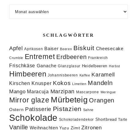
Archiv
SCHLAGWÖRTER
Biskuit
Apfel
Baiser
Cheesecake
Aprikosen
Beeren
Entremet
Erdbeeren
Frankreich
Crumble
Frischkäse
Ganache
Heidelbeeren
Glanzglasur
Herbst
Himbeeren
Karamell
Johannisbeeren
Kaffee
Mandeln
Kokos
Knusper
Kirschen
Limetten
Marzipan
Mango
Maracuja
Mascarpone
Meringue
Mürbeteig
Mirror glaze
Orangen
Pistazien
Patisserie
Ostern
Sahne
Schokolade
Shortbread
Schokoladendekor
Tarte
Vanille
Zitronen
Weihnachten
Zimt
Yuzu