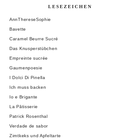
LESEZEICHEN
AnnThereseSophie
Bavette
Caramel Beurre Sucré
Das Knusperstübchen
Empreinte sucrée
Gaumenpoesie
I Dolci Di Pinella
Ich muss backen
Io e Brigante
La Pâtisserie
Patrick Rosenthal
Verdade de sabor
Zimtkeks und Apfeltarte