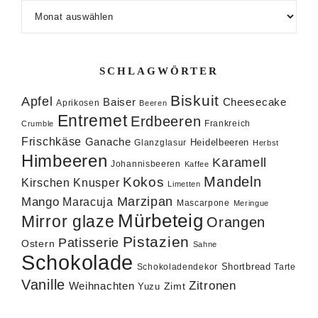
Archiv
SCHLAGWÖRTER
Biskuit
Apfel
Baiser
Cheesecake
Aprikosen
Beeren
Entremet
Erdbeeren
Frankreich
Crumble
Frischkäse
Ganache
Heidelbeeren
Glanzglasur
Herbst
Himbeeren
Karamell
Johannisbeeren
Kaffee
Mandeln
Kokos
Knusper
Kirschen
Limetten
Marzipan
Mango
Maracuja
Mascarpone
Meringue
Mürbeteig
Mirror glaze
Orangen
Pistazien
Patisserie
Ostern
Sahne
Schokolade
Shortbread
Schokoladendekor
Tarte
Vanille
Zitronen
Weihnachten
Zimt
Yuzu