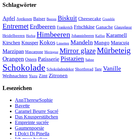
Schlagwörter
Biskuit
Apfel
Baiser
Cheesecake
Aprikosen
Beeren
Crumble
Entremet
Erdbeeren
Frischkäse
Ganache
Frankreich
Glanzglasur
Himbeeren
Karamell
Heidelbeeren
Herbst
Johannisbeeren
Kaffee
Mandeln
Kokos
Mango
Kirschen
Knusper
Maracuja
Limetten
Mürbeteig
Mirror glaze
Marzipan
Mascarpone
Meringue
Orangen
Pistazien
Patisserie
Ostern
Sahne
Schokolade
Vanille
Shortbread
Schokoladendekor
Tarte
Zitronen
Weihnachten
Zimt
Yuzu
Lesezeichen
AnnThereseSophie
Bavette
Caramel Beurre Sucré
Das Knusperstübchen
Empreinte sucrée
Gaumenpoesie
I Dolci Di Pinella