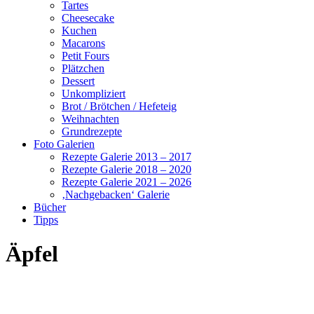
Tartes
Cheesecake
Kuchen
Macarons
Petit Fours
Plätzchen
Dessert
Unkompliziert
Brot / Brötchen / Hefeteig
Weihnachten
Grundrezepte
Foto Galerien
Rezepte Galerie 2013 – 2017
Rezepte Galerie 2018 – 2020
Rezepte Galerie 2021 – 2026
‚Nachgebacken‘ Galerie
Bücher
Tipps
Äpfel