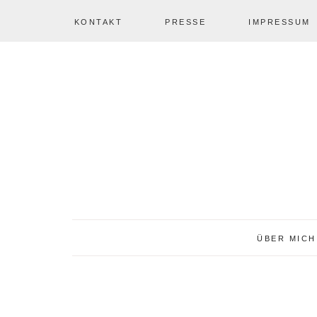
KONTAKT
PRESSE
IMPRESSUM
Zur
Zum
NAV
Hauptnavigation
Inhalt
springen
springen
SOCIAL
ICONS
ÜBER MICH