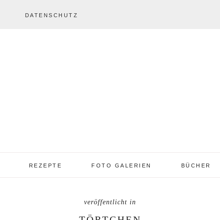
DATENSCHUTZ
REZEPTE
FOTO GALERIEN
BÜCHER
REZEPTE VON A – Z
REZEPTE GALERIE
2013 – 2017
TORTEN
TÖRTCHEN