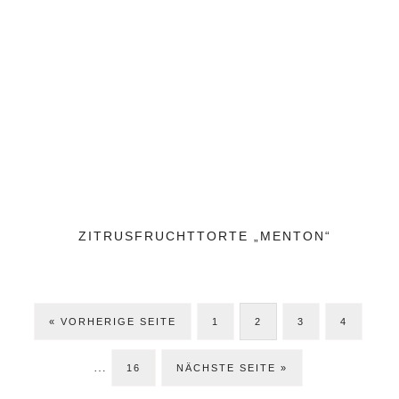
ZITRUSFRUCHTTORTE „MENTON“
Wegg
ZUR
SEITE
SEITE
SEITE
SEITE
«
VORHERIGE SEITE
1
2
3
4
Zwisc
…
SEITE
JETZT
16
NÄCHSTE SEITE »