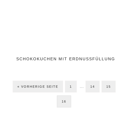
SCHOKOKUCHEN MIT ERDNUSSFÜLLUNG
Weggelassene
…
ZUR
SEITE
SEITE
SEITE
«
VORHERIGE SEITE
1
Zwischenseiten
14
15
SEITE
16